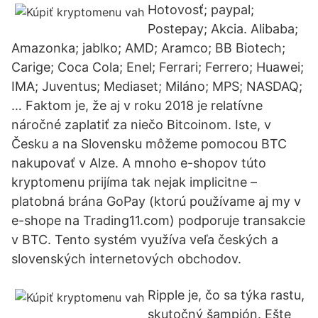
Hotovosť; paypal;
Postepay; Akcia. Alibaba;
Amazonka; jablko; AMD; Aramco; BB Biotech;
Carige; Coca Cola; Enel; Ferrari; Ferrero; Huawei;
IMA; Juventus; Mediaset; Miláno; MPS; NASDAQ;
… Faktom je, že aj v roku 2018 je relatívne
náročné zaplatiť za niečo Bitcoinom. Iste, v
Česku a na Slovensku môžeme pomocou BTC
nakupovať v Alze. A mnoho e-shopov túto
kryptomenu prijíma tak nejak implicitne –
platobná brána GoPay (ktorú používame aj my v
e-shope na Trading11.com) podporuje transakcie
v BTC. Tento systém využíva veľa českých a
slovenských internetových obchodov.
Ripple je, čo sa týka rastu,
skutočný šampión. Ešte