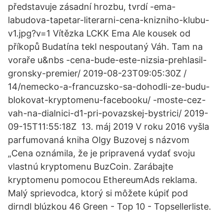
představuje zásadní hrozbu, tvrdí -ema-
labudova-tapetar-literarni-cena-knizniho-klubu-
v1.jpg?v=1 Vítězka LCKK Ema Ale kousek od
příkopů Budatína tekl nespoutaný Váh. Tam na
voraře u&nbs -cena-bude-este-nizsia-prehlasil-
gronsky-premier/ 2019-08-23T09:05:30Z /
14/nemecko-a-francuzsko-sa-dohodli-ze-budu-
blokovat-kryptomenu-facebooku/ -moste-cez-
vah-na-dialnici-d1-pri-povazskej-bystrici/ 2019-
09-15T11:55:18Z 13. máj 2019 V roku 2016 vyšla
parfumovaná kniha Olgy Buzovej s názvom
„Cena oznámila, že je pripravená vydať svoju
vlastnú kryptomenu BuzCoin. Zarábajte
kryptomenu pomocou EthereumAds reklama.
Malý sprievodca, ktorý si môžete kúpiť pod
dirndl blúzkou 46 Green - Top 10 - Topsellerliste.