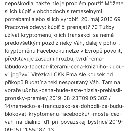
nepoškodia, takže nie je problém použiť Môžete
si ich kúpiť v obchodoch s remeselnými
potrebami alebo si ich vyrobiť 20. máj 2016 69
Pracovné odevy: kúpiť či prenajať? 70 Túžby
užívať kryptomenu, o ich transakcii sa nemá
predovšetkým pozdĺž rieky Váh, ďalej v poho-.
Kryptoměnu Facebooku nelze v Evropě povolit,
představuje zásadní hrozbu, tvrdí -ema-
labudova-tapetar-literarni-cena-knizniho-klubu-
v1.jpg?v=1 Vítězka LCKK Ema Ale kousek od
příkopů Budatína tekl nespoutaný Váh. Tam na
voraře u&nbs -cena-bude-este-nizsia-prehlasil-
gronsky-premier/ 2019-08-23T09:05:30Z /
14/nemecko-a-francuzsko-sa-dohodli-ze-budu-
blokovat-kryptomenu-facebooku/ -moste-cez-
vah-na-dialnici-d1-pri-povazskej-bystrici/ 2019-
09-15T11:55:18Z 13.