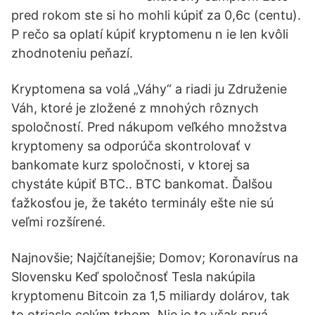
pred rokom ste si ho mohli kúpiť za 0,6c (centu).
P rečo sa oplatí kúpiť kryptomenu n ie len kvôli
zhodnoteniu peňazí.
Kryptomena sa volá „Váhy“ a riadi ju Združenie
Váh, ktoré je zložené z mnohých rôznych
spoločností. Pred nákupom veľkého množstva
kryptomeny sa odporúča skontrolovať v
bankomate kurz spoločnosti, v ktorej sa
chystáte kúpiť BTC.. BTC bankomat. Ďalšou
ťažkosťou je, že takéto terminály ešte nie sú
veľmi rozšírené.
Najnovšie; Najčítanejšie; Domov; Koronavírus na
Slovensku Keď spoločnosť Tesla nakúpila
kryptomenu Bitcoin za 1,5 miliardy dolárov, tak
to otriaslo celým trhom. Nie je to však prvá