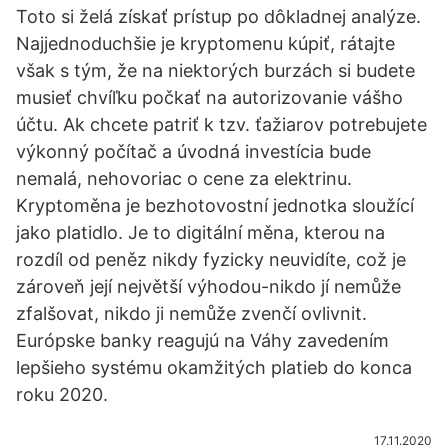
Toto si želá získať prístup po dôkladnej analýze.
Najjednoduchšie je kryptomenu kúpiť, rátajte
však s tým, že na niektorých burzách si budete
musieť chvíľku počkať na autorizovanie vášho
účtu. Ak chcete patriť k tzv. ťažiarov potrebujete
výkonný počítač a úvodná investícia bude
nemalá, nehovoriac o cene za elektrinu.
Kryptoměna je bezhotovostní jednotka sloužící
jako platidlo. Je to digitální měna, kterou na
rozdíl od peněz nikdy fyzicky neuvidíte, což je
zároveň její největší výhodou-nikdo jí nemůže
zfalšovat, nikdo ji nemůže zvenčí ovlivnit.
Európske banky reagujú na Váhy zavedením
lepšieho systému okamžitých platieb do konca
roku 2020.
17.11.2020