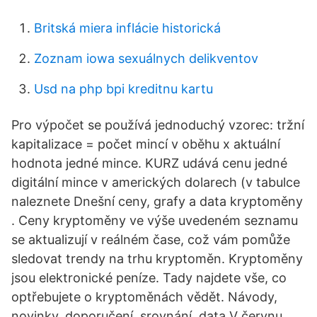
Britská miera inflácie historická
Zoznam iowa sexuálnych delikventov
Usd na php bpi kreditnu kartu
Pro výpočet se používá jednoduchý vzorec: tržní
kapitalizace = počet mincí v oběhu x aktuální
hodnota jedné mince. KURZ udává cenu jedné
digitální mince v amerických dolarech (v tabulce
naleznete Dnešní ceny, grafy a data kryptoměny
. Ceny kryptoměny ve výše uvedeném seznamu
se aktualizují v reálném čase, což vám pomůže
sledovat trendy na trhu kryptoměn. Kryptoměny
jsou elektronické peníze. Tady najdete vše, co
optřebujete o kryptoměnách vědět. Návody,
novinky, doporučení, srovnání, data V červnu