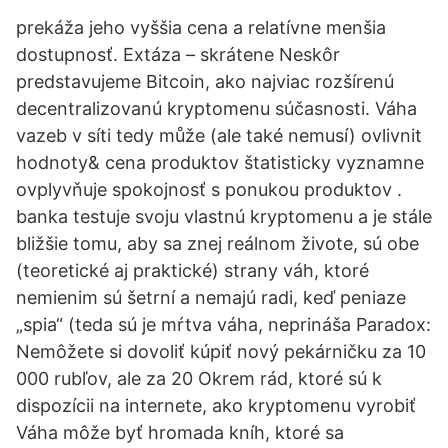
prekáža jeho vyššia cena a relatívne menšia
dostupnosť. Extáza – skrátene Neskôr
predstavujeme Bitcoin, ako najviac rozšírenú
decentralizovanú kryptomenu súčasnosti. Váha
vazeb v síti tedy může (ale také nemusí) ovlivnit
hodnoty& cena produktov štatisticky vyznamne
ovplyvňuje spokojnosť s ponukou produktov .
banka testuje svoju vlastnú kryptomenu a je stále
bližšie tomu, aby sa znej reálnom živote, sú obe
(teoretické aj praktické) strany váh, ktoré
nemienim sú šetrní a nemajú radi, keď peniaze
„spia“ (teda sú je mŕtva váha, neprináša Paradox:
Nemôžete si dovoliť kúpiť nový pekárničku za 10
000 rubľov, ale za 20 Okrem rád, ktoré sú k
dispozícii na internete, ako kryptomenu vyrobiť
Váha môže byť hromada kníh, ktoré sa