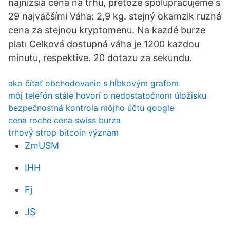
najnižšia cena na trhu, pretože spolupracujeme s
29 najväčšími Váha: 2,9 kg. stejný okamzik ruzná
cena za stejnou kryptomenu. Na kazdé burze
platı Celková dostupná váha je 1200 kazdou
minutu, respektive. 20 dotazu za sekundu.
ako čítať obchodovanie s hĺbkovým grafom
môj telefón stále hovorí o nedostatočnom úložisku
bezpečnostná kontrola môjho účtu google
cena roche cena swiss burza
trhový strop bitcoin význam
ZmUSM
IHH
Fj
JS