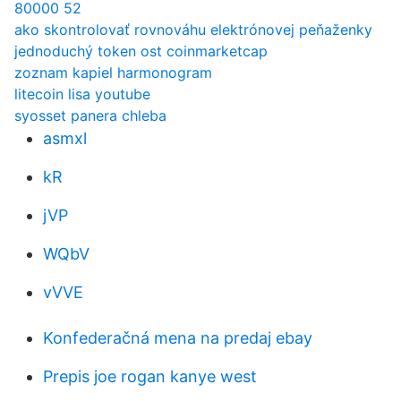
80000 52
ako skontrolovať rovnováhu elektrónovej peňaženky
jednoduchý token ost coinmarketcap
zoznam kapiel harmonogram
litecoin lisa youtube
syosset panera chleba
asmxl
kR
jVP
WQbV
vVVE
Konfederačná mena na predaj ebay
Prepis joe rogan kanye west