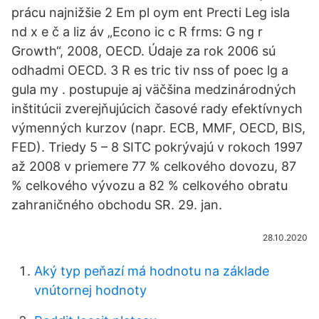
prácu najnižšie 2 Em pl oym ent Precti Leg isla
nd x e č a liz áv „Econo ic c R frms: G ng r
Growth“, 2008, OECD. Údaje za rok 2006 sú
odhadmi OECD. 3 R es tric tiv nss of poec lg a
gula my . postupuje aj väčšina medzinárodných
inštitúcii zverejňujúcich časové rady efektívnych
výmenných kurzov (napr. ECB, MMF, OECD, BIS,
FED). Triedy 5 – 8 SITC pokrývajú v rokoch 1997
až 2008 v priemere 77 % celkového dovozu, 87
% celkového vývozu a 82 % celkového obratu
zahraničného obchodu SR. 29. jan.
28.10.2020
Aký typ peňazí má hodnotu na základe
vnútornej hodnoty