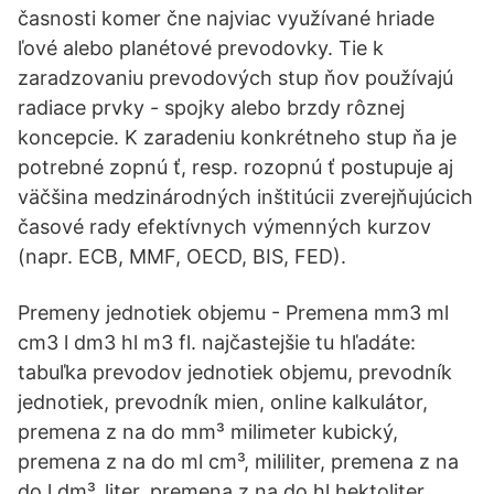
časnosti komer čne najviac využívané hriade
ľové alebo planétové prevodovky. Tie k
zaradzovaniu prevodových stup ňov používajú
radiace prvky - spojky alebo brzdy rôznej
koncepcie. K zaradeniu konkrétneho stup ňa je
potrebné zopnú ť, resp. rozopnú ť postupuje aj
väčšina medzinárodných inštitúcii zverejňujúcich
časové rady efektívnych výmenných kurzov
(napr. ECB, MMF, OECD, BIS, FED).
Premeny jednotiek objemu - Premena mm3 ml
cm3 l dm3 hl m3 fl. najčastejšie tu hľadáte:
tabuľka prevodov jednotiek objemu, prevodník
jednotiek, prevodník mien, online kalkulátor,
premena z na do mm³ milimeter kubický,
premena z na do ml cm³, mililiter, premena z na
do l dm³, liter, premena z na do hl hektoliter,