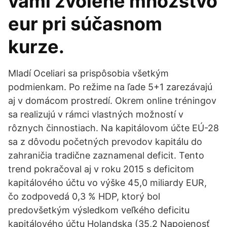
vami zvolené množstvo
eur pri súčasnom
kurze.
Mladí Oceliari sa prispôsobia všetkým
podmienkam. Po režime na ľade 5+1 zarezávajú
aj v domácom prostredí. Okrem online tréningov
sa realizujú v rámci vlastných možností v
rôznych činnostiach. Na kapitálovom účte EÚ-28
sa z dôvodu početných prevodov kapitálu do
zahraničia tradične zaznamenal deficit. Tento
trend pokračoval aj v roku 2015 s deficitom
kapitálového účtu vo výške 45,0 miliardy EUR,
čo zodpovedá 0,3 % HDP, ktorý bol
predovšetkým výsledkom veľkého deficitu
kapitálového účtu Holandska (35,2 Napojenosť