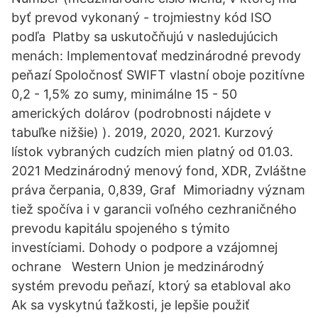
byť prevod vykonaný - trojmiestny kód ISO
podľa Platby sa uskutočňujú v nasledujúcich
menách: Implementovať medzinárodné prevody
peňazí Spoločnosť SWIFT vlastní oboje pozitívne
0,2 - 1,5% zo sumy, minimálne 15 - 50
amerických dolárov (podrobnosti nájdete v
tabuľke nižšie) ). 2019, 2020, 2021. Kurzový
lístok vybraných cudzích mien platný od 01.03.
2021 Medzinárodný menový fond, XDR, Zvláštne
práva čerpania, 0,839, Graf Mimoriadny význam
tiež spočíva i v garancii voľného cezhraničného
prevodu kapitálu spojeného s týmito
investíciami. Dohody o podpore a vzájomnej
ochrane Western Union je medzinárodný
systém prevodu peňazí, ktorý sa etabloval ako
Ak sa vyskytnú ťažkosti, je lepšie použiť