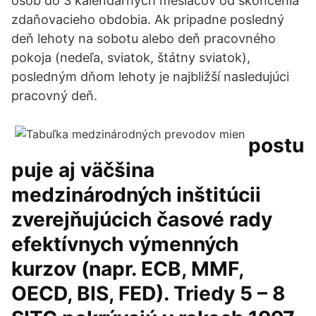
osôb do 3 kalendárnych mesiacov od skončenia
zdaňovacieho obdobia. Ak pripadne posledný
deň lehoty na sobotu alebo deň pracovného
pokoja (nedeľa, sviatok, štátny sviatok),
posledným dňom lehoty je najbližší nasledujúci
pracovný deň.
postu
puje aj väčšina
medzinárodných inštitúcii
zverejňujúcich časové rady
efektívnych výmenných
kurzov (napr. ECB, MMF,
OECD, BIS, FED). Triedy 5 – 8