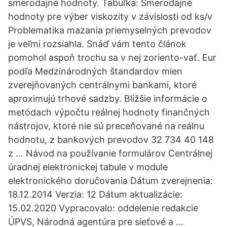
smerodajné hodnoty. Tabuľka: Smerodajné
hodnoty pre výber viskozity v závislosti od ks/v
Problematika mazania priemyselných prevodov
je veľmi rozsiahla. Snáď vám tento článok
pomohol aspoň trochu sa v nej zoriento-vať. Eur
podľa Medzinárodných štandardov mien
zverejňovaných centrálnymi bankami, ktoré
aproximujú trhové sadzby. Bližšie informácie o
metódach výpočtu reálnej hodnoty finančných
nástrojov, ktoré nie sú preceňované na reálnu
hodnotu, z bankových prevodov 32 734 40 148
z … Návod na používanie formulárov Centrálnej
úradnej elektronickej tabule v module
elektronického doručovania Dátum zverejnenia:
18.12.2014 Verzia: 12 Dátum aktualizácie:
15.02.2020 Vypracovalo: oddelenie redakcie
ÚPVS, Národná agentúra pre sieťové a …