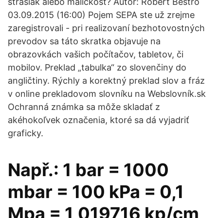
strašiak alebo maličkosť? Autor: Robert Bestro
03.09.2015 (16:00) Pojem SEPA ste už zrejme
zaregistrovali - pri realizovaní bezhotovostných
prevodov sa táto skratka objavuje na
obrazovkách vašich počítačov, tabletov, či
mobilov. Preklad „tabulka“ zo slovenčiny do
angličtiny. Rýchly a korektný preklad slov a fráz
v online prekladovom slovníku na Webslovník.sk
Ochranná známka sa môže skladať z
akéhokoľvek označenia, ktoré sa dá vyjadriť
graficky.
Např.: 1 bar = 1000
mbar = 100 kPa = 0,1
Mpa = 1,019716 kp/cm