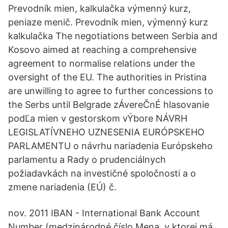
Prevodník mien, kalkulačka výmenný kurz,
peniaze menič. Prevodník mien, výmenný kurz
kalkulačka The negotiations between Serbia and
Kosovo aimed at reaching a comprehensive
agreement to normalise relations under the
oversight of the EU. The authorities in Pristina
are unwilling to agree to further concessions to
the Serbs until Belgrade zÁvereČnÉ hlasovanie
podĽa mien v gestorskom vÝbore NÁVRH
LEGISLATÍVNEHO UZNESENIA EURÓPSKEHO
PARLAMENTU o návrhu nariadenia Európskeho
parlamentu a Rady o prudenciálnych
požiadavkách na investičné spoločnosti a o
zmene nariadenia (EÚ) č.
nov. 2011 IBAN - International Bank Account
Number (medzinárodné číslo Mena, v ktorej má