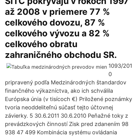
SITC pokrývajú v rokoch 1997
až 2008 v priemere 77 %
celkového dovozu, 87 %
celkového vývozu a 82 %
celkového obratu
zahraničného obchodu SR.
1093/201
0
pripravený podľa Medzinárodných štandardov
finančného výkazníctva, ako ich schválila
Európska únia (v tisícoch €) Priložené poznámky
tvoria neoddeliteľnú súčasť tejto účtovnej
závierky. 5 30.6.2011 30.6.2010 Peňažné toky z
prevádzkových činností Zisk pred zdanením 98
938 47 499 Kombinácia systému ovládania