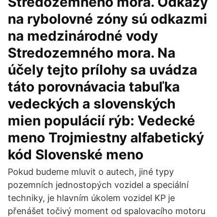
Stredozemného mora. Odkazy
na rybolovné zóny sú odkazmi
na medzinárodné vody
Stredozemného mora. Na
účely tejto prílohy sa uvádza
táto porovnávacia tabuľka
vedeckých a slovenských
mien populácií rýb: Vedecké
meno Trojmiestny alfabetický
kód Slovenské meno
Pokud budeme mluvit o autech, jiné typy
pozemních jednostopých vozidel a speciální
techniky, je hlavním úkolem vozidel KP je
přenášet točivý moment od spalovacího motoru